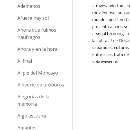
Ademenos
atravesando toda la
moviéndose, una amp
Afuera hay sol
mundos quizá no ta
presenta a unos so
Ahora que fuimos
arsenal tecnológico
náufragos
las obras / de Dosto
separadas, culturas
Ahora y en la hora
entre ellas, trata d
Al final
sobreviviente.
Al pie del Moncayo
Albedrio de uróboros
Alegorías de la
memoria
Algo escucha
Amantes