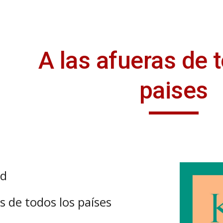
ip to main content
Skip to navigat
A las afueras de 
paises
ad
s de todos los países