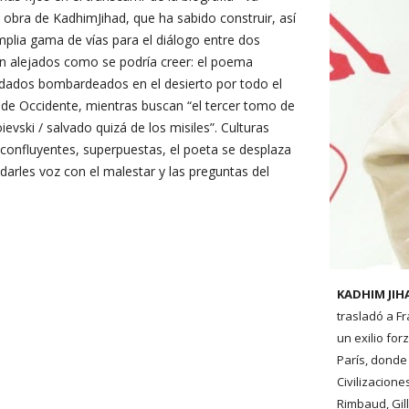
 obra de KadhimJihad, que ha sabido construir, así
lia gama de vías para el diálogo entre dos
n alejados como se podría creer: el poema
ldados bombardeados en el desierto por todo el
 de Occidente, mientras buscan “el tercer tomo de
ievski / salvado quizá de los misiles”. Culturas
 confluyentes, superpuestas, el poeta se desplaza
e darles voz con el malestar y las preguntas del
KADHIM JI
trasladó a F
un exilio fo
París, donde
Civilizacion
Rimbaud, Gil