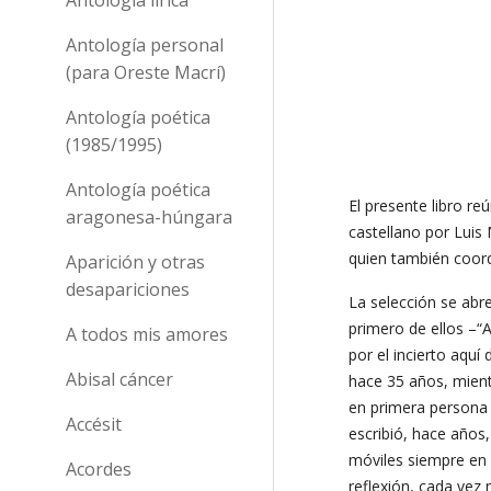
Antología personal
(para Oreste Macrí)
Antología poética
(1985/1995)
Antología poética
El presente libro r
aragonesa-húngara
castellano por Lui
quien también coord
Aparición y otras
desapariciones
La selección se abre
primero de ellos –“A
A todos mis amores
por el incierto aquí
Abisal cáncer
hace 35 años, mientr
en primera persona
Accésit
escribió, hace años,
móviles siempre en l
Acordes
reflexión, cada vez m