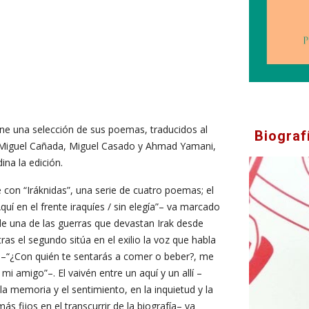
eúne una selección de sus poemas, traducidos al
Biograf
s Miguel Cañada, Miguel Casado y Ahmad Yamani,
ina la edición.
 con “Iráknidas”, una serie de cuatro poemas; el
quí en el frente iraquíes / sin elegía”– va marcado
 de una de las guerras que devastan Irak desde
as el segundo sitúa en el exilio la voz que habla
 –“¿Con quién te sentarás a comer o beber?, me
 mi amigo”–. El vaivén entre un aquí y un allí –
a memoria y el sentimiento, en la inquietud y la
ás fijos en el transcurrir de la biografía– va