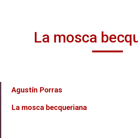
ip to main content
Skip to navigat
La mosca becqu
Agustín Porras
La mosca becqueriana