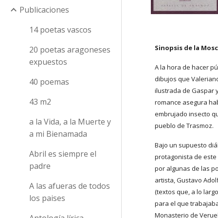
Publicaciones
14 poetas vascos
Sinopsis de la Mos
20 poetas aragoneses
expuestos
A la hora de hacer p
dibujos que Valeriano
40 poemas
ilustrada de Gaspar y
43 m2
romance asegura haber
embrujado insecto q
a la Vida, a la Muerte y
pueblo de Trasmoz.
a mi Bienamada
Bajo un supuesto diál
Abril es siempre el
protagonista de este 
padre
por algunas de las p
artista, Gustavo Adol
A las afueras de todos
(textos que, a lo larg
los paises
para el que trabajaba
Monasterio de Veruel
Antología lírica