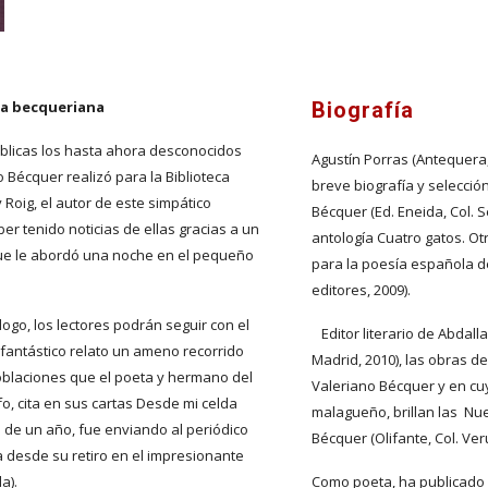
ca becqueriana
Biografía
úblicas los hasta ahora desconocidos 
Agustín Porras (Antequera,
 Bécquer realizó para la Biblioteca 
breve biografía y selecció
 Roig, el autor de este simpático 
Bécquer (Ed. Eneida, Col. 
 tenido noticias de ellas gracias a un 
antología Cuatro gatos. O
ue le abordó una noche en el pequeño 
para la poesía española del
editores, 2009). 
ogo, los lectores podrán seguir con el 
   Editor literario de Abdallah yAziz y Aziza (Reino de Cordelia, 
fantástico relato un ameno recorrido 
Madrid, 2010), las obras de
oblaciones que el poeta y hermano del 
Valeriano Bécquer y en cuy
fo, cita en sus cartas Desde mi celda 
malagueño, brillan las  N
o de un año, fue enviando al periódico 
Bécquer (Olifante, Col. Ver
 desde su retiro en el impresionante 
a).
Como poeta, ha publicado lo