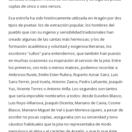
coplas de cinco o seis versos.
Esa estrofa ha sido históricamente utilizada en Aragón por dos 
tipos de poetas: los de extracción popular, los hombres del 
pueblo que con su ingenio y sensibilidad tradicionales han 
creado algunas de las cantas más hermosas; y los de 
formación académica y voluntad y exigencia literarias, los 
escritores “cultos” para entendernos, que también han puesto 
en muchas ocasiones su inspiración al servicio de la jota. Entre 
los primeros, con más o menos matices, podemos recordar a 
Ambrosio Ruste, Emilio Ester Rubira, Ruperto Aznar Sanz, Luis 
Sanz Ferrer, José Iruela, Antonio Zaera, Pedro Lafuente, Joaquín 
Yus, Vicente Torres o Antonio Arilla. Los segundos son tantos 
que sería imposible nombrarlos a todos: desde Eusebio Blasco, 
Luis Royo-Villanova, Joaquín Dicenta, Mariano de Cavia, Cosme 
Blasco, Mariano Miguel de Val o Juan Moneva (quien, a pesar de 
escribir no pocas coplas, aseguraba con su sinceridad y tono 
cáustico habituales que la jota no representaba de modo 
inequívoco el alma y el carácter de Aragón, y que lo que éste 