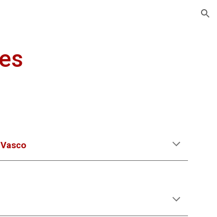
ion
res
s Vasco