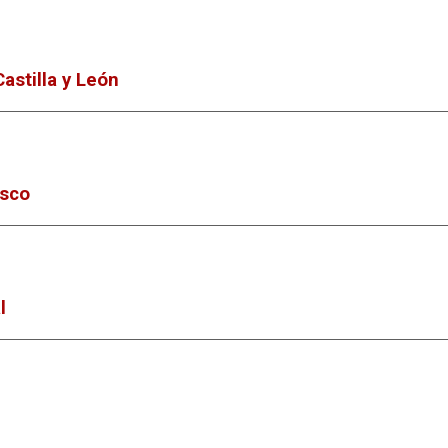
astilla y León
asco
l