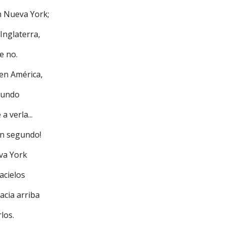
n Nueva York;
Inglaterra,
e no.
 en América,
 mundo
 a verla...
 un segundo!
eva York
cacielos
acia arriba
rlos.