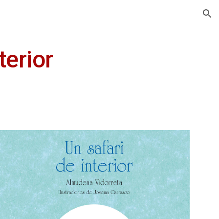
ion
terior