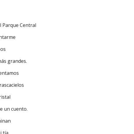
l Parque Central
ontarme
cios
ás grandes.
ventamos
 rascacielos
ristal
de un cuento.
minan
i tía,