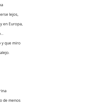
ina
erse lejos,
oy en Europa,
eo…
o y que miro
talejo.
drina
ho de menos