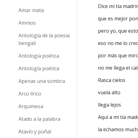
Dice mi tía madr
Amar mata
que es mejor pon
Amnios
pero yo, que est
Antología de la poesía
eso no me lo cr
bengalí
por más que mir
Antología poética
no me llega el ca
Antología poética
Rasca cielos
Apenas una sombra
vuela alto
Arco lírico
llega lejos
Arquimesa
Aquí a mi tía ma
Atado a la palabra
la echamos muc
Atavío y puñal