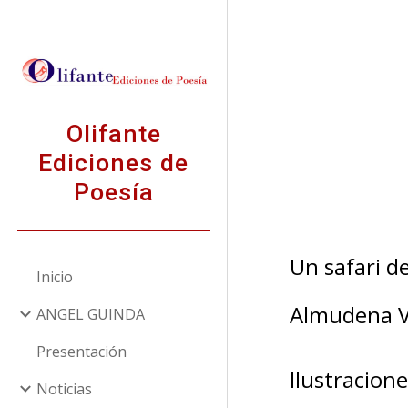
Sk
Olifante
Ediciones de
Poesía
Un safari de
Inicio
Almudena V
ANGEL GUINDA
Presentación
I
lustra
cione
Noticias