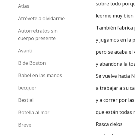
sobre todo porq
Atlas
leerme muy bien 
Atrévete a olvidarme
También fabrica
Autorretratos sin
cuerpo presente
y jugamos en la 
Avanti
pero se acaba el
B de Boston
y abandona la toa
Babel en las manos
Se vuelve hacia 
becquer
a trabajar a su c
y a correr por la
Bestial
que están todas
Botella al mar
Rasca cielos
Breve