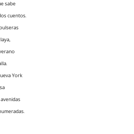
ue sabe
los cuentos.
 pulseras
playa,
 verano
lla.
Nueva York
asa
s avenidas
 numeradas.