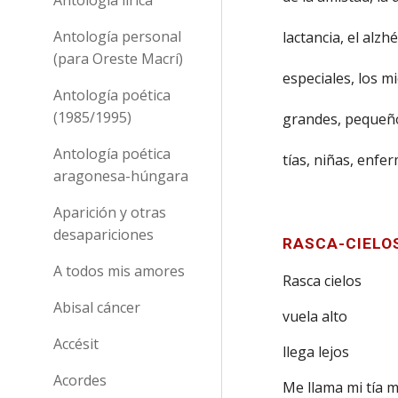
Antología personal
lactancia, el alz
(para Oreste Macrí)
especiales, los m
Antología poética
(1985/1995)
grandes, pequeño
Antología poética
tías, niñas, enfe
aragonesa-húngara
Aparición y otras
desapariciones
RASCA-CIELO
A todos mis amores
Rasca cielos
Abisal cáncer
vuela alto
Accésit
llega lejos
Acordes
Me llama mi tía 