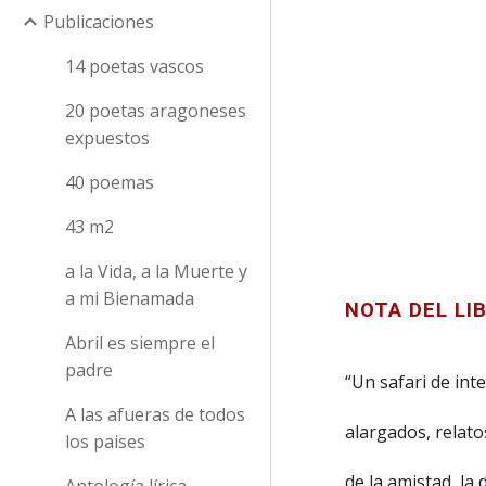
Publicaciones
14 poetas vascos
20 poetas aragoneses
expuestos
40 poemas
43 m2
a la Vida, a la Muerte y
a mi Bienamada
NOTA DEL LI
Abril es siempre el
padre
“Un safari de int
A las afueras de todos
alargados, relat
los paises
de la amistad, la 
Antología lírica