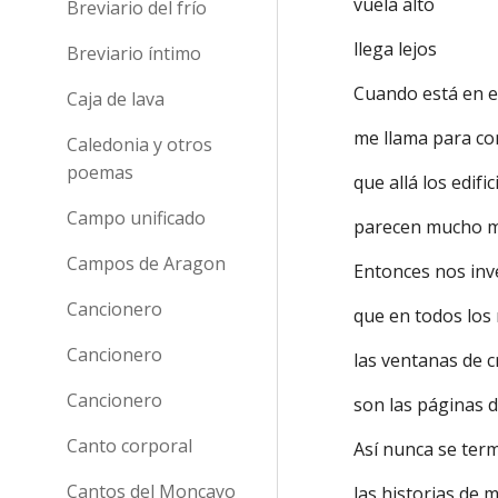
vuela alto
Breviario del frío
llega lejos
Breviario íntimo
Cuando está en e
Caja de lava
me llama para c
Caledonia y otros
poemas
que allá los edifi
Campo unificado
parecen mucho m
Campos de Aragon
Entonces nos in
Cancionero
que en todos los
Cancionero
las ventanas de c
Cancionero
son las páginas 
Canto corporal
Así nunca se ter
Cantos del Moncayo
las historias de m