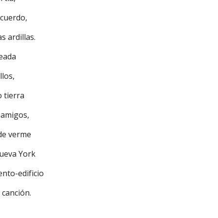
ecuerdo,
s ardillas.
deada
llos,
o tierra
 amigos,
de verme
Nueva York
ento-edificio
 canción.