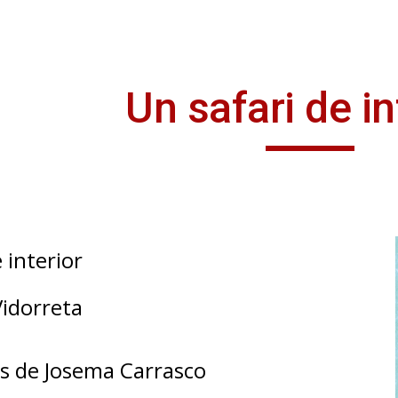
ip to main content
Skip to navigat
Un safari de in
 interior
idorreta
s de
Josema Carrasco