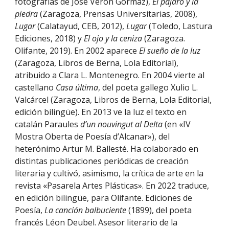
fotografías de José Verón Gormaz),
El pájaro y la
piedra
(Zaragoza, Prensas Universitarias, 2008),
Lugar
(Calatayud, CEB, 2012),
Lugar
(Toledo, Lastura
Ediciones, 2018) y
El ojo y la ceniza
(Zaragoza.
Olifante, 2019). En 2002 aparece
El sueño de la luz
(Zaragoza, Libros de Berna, Lola Editorial),
atribuido a Clara L. Montenegro. En 2004 vierte al
castellano
Casa última
, del poeta gallego Xulio L.
Valcárcel (Zaragoza, Libros de Berna, Lola Editorial,
edición bilingüe). En 2013 ve la luz el texto en
catalán Paraules
d’un nouvingut al Delta
(en «IV
Mostra Oberta de Poesía d’Alcanar»), del
heterónimo Artur M. Ballesté. Ha colaborado en
distintas publicaciones periódicas de creación
literaria y cultivó, asimismo, la crítica de arte en la
revista «Pasarela Artes Plásticas». En 2022 traduce,
en edición bilingüe, para Olifante. Ediciones de
Poesía,
La canción balbuciente
(1899), del poeta
francés Léon Deubel. Asesor literario de la