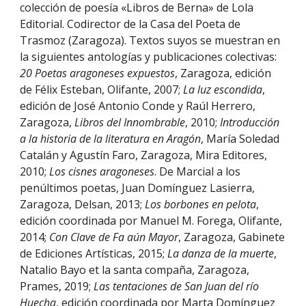
colección de poesía «Libros de Berna» de Lola
Editorial. Codirector de la Casa del Poeta de
Trasmoz (Zaragoza). Textos suyos se muestran en
la siguientes antologías y publicaciones colectivas:
20 Poetas aragoneses
expuestos
, Zaragoza, edición
de Félix Esteban, Olifante, 2007;
La luz escondida
,
edición de José Antonio Conde y Raúl Herrero,
Zaragoza,
Libros del Innombrable
, 2010;
Introducción
a la historia de la literatura en Aragón
, María Soledad
Catalán y Agustín Faro, Zaragoza, Mira Editores,
2010;
Los cisnes aragoneses
. De Marcial a los
penúltimos poetas, Juan Domínguez Lasierra,
Zaragoza, Delsan, 2013;
Los borbones en pelota
,
edición coordinada por Manuel M. Forega, Olifante,
2014;
Con Clave de Fa aún Mayor
, Zaragoza, Gabinete
de Ediciones Artísticas, 2015;
La danza de la muerte
,
Natalio Bayo et la santa compaña, Zaragoza,
Prames, 2019;
Las tentaciones de San Juan del río
Huecha
, edición coordinada por Marta Domínguez