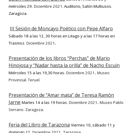
miércoles 29
.
Diciembre 2021
. Auditorio, Salón Multiusos.
Zaragoza.
III Sesión de Moncayo Poético con Pepe Alfaro
Sábado 18 a las 12, 30 horas en Litago y a las 17 horas en
Trasmoz
.
Diciembre 2021
.
Presentación de los libros “Perchas” de Mario
Hinojosa y “Nadar hasta la orilla” de Nacho Escuín
Miércoles 15 a las 19,30 horas
.
Diciembre 2021
Museo
.
Provincial. Teruel.
Presentación de “Amar mata” de Teresa Ramón
Jarne
Martes 14 a las 19 horas
.
Diciembre 2021
Museo Pablo
.
Serrano. Zaragoza.
Feria del Libro de Tarazona
Viernes 10, sábado 11 y
domingo 12
.
Diciembre 2021
Tarazona
.