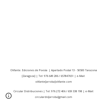
Olifante. Ediciones de Poesía | Apartado Postal 13 - 50500 Tarazona
[Zaragoza] | Tel: 976 649 286 / 657847651 | e-Mail:
olifante[arroba]olifante.com
Circular Distribuciones | Tel: 976 272 406 / 659 338 198 | e-Mail:
circulardis[arroba]gmail.com