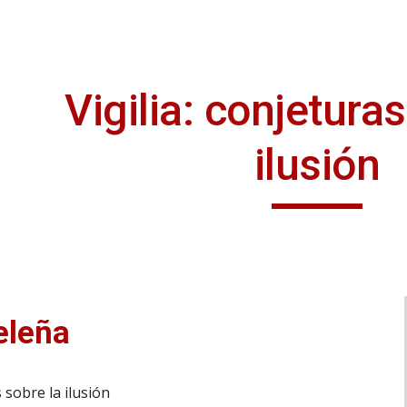
ip to main content
Skip to navigat
Vigilia: conjetura
ilusión
eleña
s sobre la ilusión