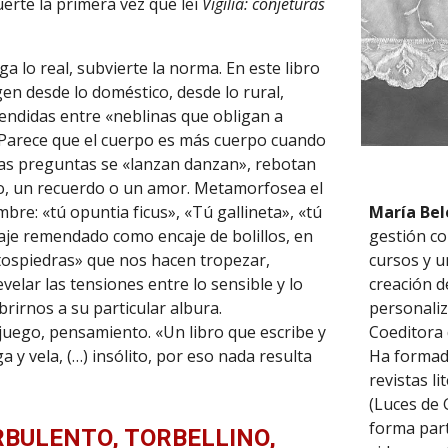
uerte la primera vez que leí
Vigilia: conjeturas
a lo real, subvierte la norma. En este libro
igen desde lo doméstico, desde lo rural,
ndidas entre «neblinas que obligan a
. Parece que el cuerpo es más cuerpo cuando
 las preguntas se «lanzan danzan», rebotan
lo, un recuerdo o un amor. Metamorfosea el
bre: «tú opuntia ficus», «Tú gallineta», «tú
María Be
saje remendado como encaje de bolillos, en
gestión co
tospiedras» que nos hacen tropezar,
cursos y u
velar las tensiones entre lo sensible y lo
creación d
 abrirnos a su particular albura.
personaliz
 juego, pensamiento. «Un libro que escribe y
Coeditora 
a y vela, (…) insólito, por eso nada resulta
Ha formado
revistas l
(Luces de 
forma par
RBULENTO, TORBELLINO,