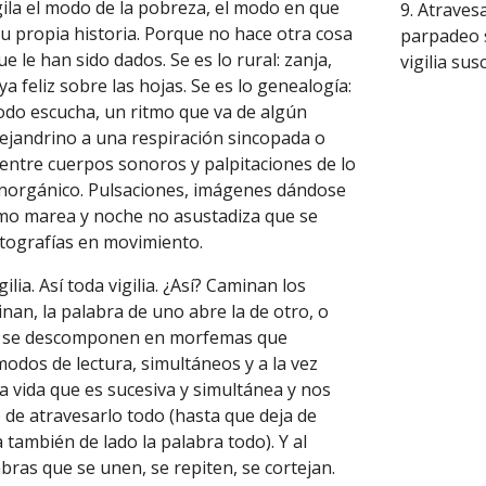
vigila el modo de la pobreza, el modo en que
9. Atraves
u propia historia. Porque no hace otra cosa
parpadeo s
e le han sido dados. Se es lo rural: zanja,
vigilia su
 feliz sobre las hojas. Se es lo genealogía:
todo escucha, un ritmo que va de algún
lejandrino a una respiración sincopada o
 entre cuerpos sonoros y palpitaciones de lo
 inorgánico. Pulsaciones, imágenes dándose
como marea y noche no asustadiza que se
otografías en movimiento.
ilia. Así toda vigilia. ¿Así? Caminan los
an, la palabra de uno abre la de otro, o
as se descomponen en morfemas que
odos de lectura, simultáneos y a la vez
a vida que es sucesiva y simultánea y nos
 de atravesarlo todo (hasta que deja de
a también de lado la palabra todo). Y al
bras que se unen, se repiten, se cortejan.