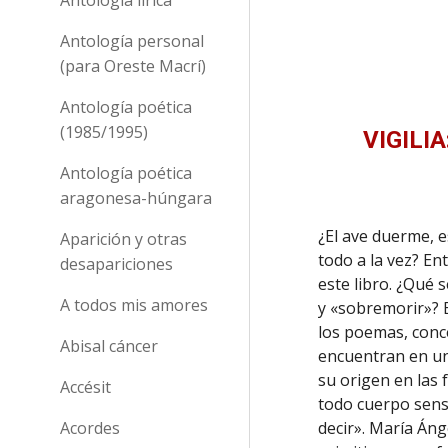
Antología personal
(para Oreste Macrí)
Antología poética
(1985/1995)
VIGILI
Antología poética
aragonesa-húngara
¿El ave duerme, e
Aparición y otras
todo a la vez? En
desapariciones
este libro. ¿Qué 
A todos mis amores
y «sobremorir»? En
los poemas, conc
Abisal cáncer
encuentran en un 
su origen en las 
Accésit
todo cuerpo sens
Acordes
decir». María Áng