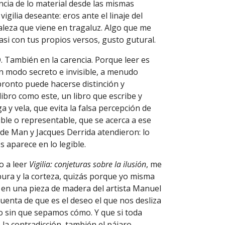
ncia de lo material desde las mismas
igilia deseante: eros ante el linaje del
aleza que viene en tragaluz. Algo que me
casi con tus propios versos, gusto gutural.
 También en la carencia. Porque leer es
un modo secreto e invisible, a menudo
 pronto puede hacerse distinción y
ibro como este, un libro que escribe y
a y vela, que evita la falsa percepción de
gible o representable, que se acerca a ese
 de Man y Jacques Derrida atendieron: lo
os aparece en lo legible.
 a leer
Vigilia: conjeturas sobre la ilusión
, me
bura y la corteza, quizás porque yo misma
en una pieza de madera del artista Manuel
cuenta de que es el deseo el que nos desliza
ro sin que sepamos cómo. Y que si toda
 la contradicción, también el pájaro