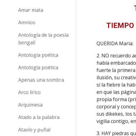
Amar mata
Amnios
TIEMPO 
Antología de la poesía
bengalí
QUERIDA María:
Antología poética
2. NO recuerdo a
había embarcado, 
Antología poética
fuerte la primera 
ilusión, su creat
Apenas una sombra
si la fiebre la h
en que las págin
Arco lírico
propia forma (pri
Arquimesa
corporal y concep
sus dikekes, los 
Atado a la palabra
vigilia contigo, 
Atavío y puñal
3. HAY piedras qu