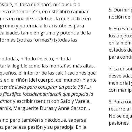
sible, ni falta que hace, ni cláusula o
5. Dormir 
era de firmar. Y sí, en este libro caminan
noción de 
nos en una de sus letras, la que la dice en
grumo y potencia a lo aristóteles para
6. En este
realidades también grumo y potencia de la
los objeto
formas (¿otras formas?) (¿todas las
en la memo
estados de
para cont
o todas, ni todo insecto, ni toda
taría ilegible como las montañas más altas,
7. La enso
ueños, el interior de las calcificaciones que
desveladas
 en el riñón (del cuerpo, del mundo). Y ante
memoria] y
cer de lluvia para conspirar un pacto 78 (…)
con manip
 filosófico [occidenpatriarcal] que propicia la
tarnos
y escribir (sentir) con Safo y Varela,
8. Para co
zarnik, Marguerite Duras y Anne Carson…
recurre a 
No se dej
 sino pero también sinécdoque, saberse
pasiones.
vez parte: esa pasión y su paradoja. En la