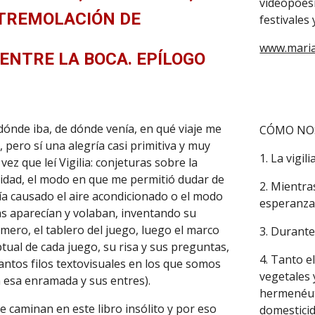
videopoesí
TREMOLACIÓN DE
festivales
www.mari
ENTRE LA BOCA. EPÍLOGO
dónde iba, de dónde venía, en qué viaje me
CÓMO NOS
pero sí una alegría casi primitiva y muy
1. La vigil
vez que leí Vigilia: conjeturas sobre la
ividad, el modo en que me permitió dudar de
2. Mientra
abía causado el aire acondicionado o el modo
esperanza
as aparecían y volaban, inventando su
mero, el tablero del juego, luego el marco
3. Durante
tual de cada juego, su risa y sus preguntas,
4. Tanto e
tantos filos textovisuales en los que somos
vegetales 
en esa enramada y sus entres).
hermenéuti
e caminan en este libro insólito y por eso
domesticid