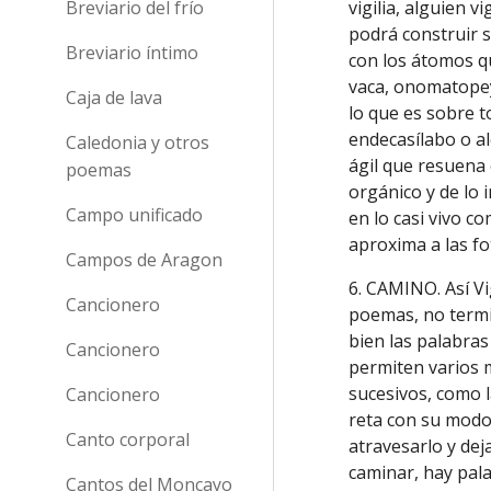
Breviario del frío
vigilia, alguien 
podrá construir s
Breviario íntimo
con los átomos qu
vaca, onomatopeya
Caja de lava
lo que es sobre 
endecasílabo o a
Caledonia y otros
ágil que resuena
poemas
orgánico y de lo
Campo unificado
en lo casi vivo 
aproxima a las f
Campos de Aragon
6. CAMINO. Así Vig
Cancionero
poemas, no termin
bien las palabr
Cancionero
permiten varios m
sucesivos, como l
Cancionero
reta con su modo
Canto corporal
atravesarlo y dej
caminar, hay pala
Cantos del Moncayo