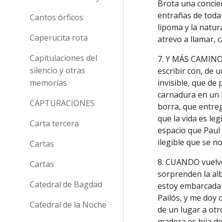
Brota una concie
entrañas de toda v
Cantos órficos
lipoma y la natur
Caperucita rota
atrevo a llamar, 
Capitulaciones del
7. Y MÁS CAMINO.
silencio y otras
escribir con, de 
memorias
invisible, que de
carnadura en un l
CAPTURACIONES
borra, que entreg
que la vida es le
Carta tercera
espacio que Paul
ilegible que se n
Cartas
8. CUANDO vuelvo
Cartas
sorprenden la al
Catedral de Bagdad
estoy embarcada 
Pailós, y me doy 
Catedral de la Noche
de un lugar a ot
madera es hija de