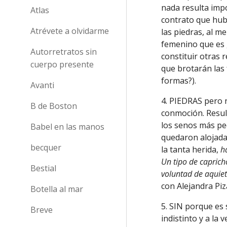
nada resulta impo
Atlas
contrato que hubi
Atrévete a olvidarme
las piedras, al me
femenino que es 
Autorretratos sin
constituir otras 
cuerpo presente
que brotarán las 
formas?).
Avanti
4. PIEDRAS pero n
B de Boston
conmoción. Resul
los senos más peq
Babel en las manos
quedaron alojadas
becquer
la tanta herida,
ha
Un tipo de capricho
Bestial
voluntad de aquie
con Alejandra Pi
Botella al mar
5. SIN porque es
Breve
indistinto y a la 