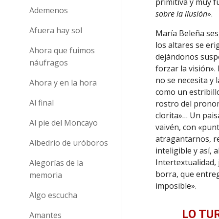
primitiva y muy f
Ademenos
sobre la ilusión
».
Afuera hay sol
María Beleña sesg
los altares se er
Ahora que fuimos
dejándonos suspe
náufragos
forzar la visión»
no se necesita y
Ahora y en la hora
como un estribil
Al final
rostro del pronom
clorita»… Un pai
Al pie del Moncayo
vaivén, con «pun
atragantarnos, re
Albedrio de uróboros
inteligible y así,
Intertextualidad,
Alegorías de la
borra, que entreg
memoria
imposible».
Algo escucha
LO TU
Amantes