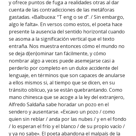
y ofrece puntos de fuga a realidades otras al dar
cuenta de las contradicciones de las metáforas
gastadas. «Balbucea: “T eng o se d”. / Sin embargo,
algo le falta». En versos como estos, el poeta hace
presente la ausencia del sentido horizontal cuando
se asoma a la significación vertical que el texto
entraña. Nos muestra entonces cómo el mundo no
se deja d(en)ominar tan fácilmente, y cómo
nombrar algo a veces puede asemejarse casi a
perderlo por completo en un dulce accidente del
lenguaje, en términos que son capaces de anularse
a ellos mismos si, al tiempo que se dicen, en su
tránsito oblicuo, ya se están quebrantando. Como
mano chinesca que se acoge a la ley del extranjero,
Alfredo Saldaña sabe horadar un pozo en el
sendero y ausentarse. «Excavo un pozo / como
quien sin reblar / anda por las nubes / y en el fondo
/ lo esperan el frío y el blanco / de su propio vacío /
y ya no sabe». El poeta abandona el malpaís de la