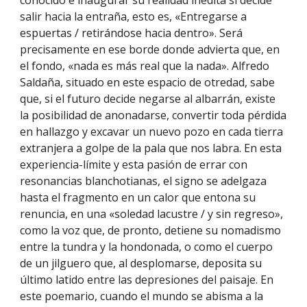
conocido e inaugurar su realidad inédita si decide
salir hacia la entraña, esto es, «Entregarse a
espuertas / retirándose hacia dentro». Será
precisamente en ese borde donde advierta que, en
el fondo, «nada es más real que la nada». Alfredo
Saldaña, situado en este espacio de otredad, sabe
que, si el futuro decide negarse al albarrán, existe
la posibilidad de anonadarse, convertir toda pérdida
en hallazgo y excavar un nuevo pozo en cada tierra
extranjera a golpe de la pala que nos labra. En esta
experiencia-límite y esta pasión de errar con
resonancias blanchotianas, el signo se adelgaza
hasta el fragmento en un calor que entona su
renuncia, en una «soledad lacustre / y sin regreso»,
como la voz que, de pronto, detiene su nomadismo
entre la tundra y la hondonada, o como el cuerpo
de un jilguero que, al desplomarse, deposita su
último latido entre las depresiones del paisaje. En
este poemario, cuando el mundo se abisma a la