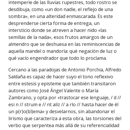
intemperie de las lluvias rupestres, todo rostro se
desdibuja, como «un don nadie, el reflejo de una
sombra», en una alteridad enmascarada. Es este
desprenderse cierta forma de entrega, un
intersticio donde se atreven a hacer nido «las
semillas de la nada», esos frutos amargos de un
almendro que se deshuesa en las reminiscencias de
aquella mandel o mandorla: qué negación de luz o
qué vacío engendrador que todo lo proclama.
Cercano a las paradojas de Antonio Porchia, Alfredo
Saldaña es capaz de hacer suyo el tono reflexivo
entre estesis y episteme que también transitaron
autores como José Ángel Valente o María
Zambrano, y opta por «trastocar ese lenguaje, / d //
esi n // strum e // nt aliz // a rlo // hasta hacer de él
un p(r)o(bl)ema» y desvelarnos, sin abandonar el
lirismo que caracteriza a esta obra, las torsiones del
verbo que serpentea más allá de su referencialidad