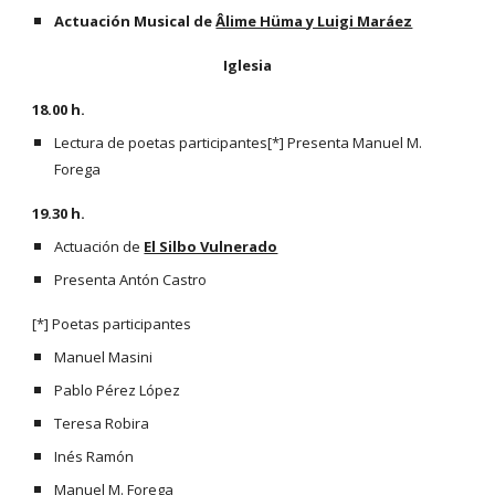
Actuación Musical de
Âlime Hüma y Luigi Maráez
Iglesia
18.00 h.
Lectura de poetas participantes[*] Presenta Manuel M. 
Forega
19.30 h. 
Actuación de
El Silbo Vulnerado
Presenta Antón Castro
[*] Poetas participantes
Manuel Masini
Pablo Pérez López
Teresa Robira
Inés Ramón
Manuel M. Forega