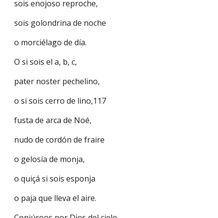
sois enojoso reproche,
sois golondrina de noche
o morciélago de día.
O si sois el a, b, c,
pater noster pechelino,
o si sois cerro de lino,117
fusta de arca de Noé,
nudo de cordón de fraire
o gelosía de monja,
o quiçá si sois esponja
o paja que lleva el aire.
Conjúroos por Dios del cielo