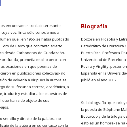
nos encontramos con la interesante 
Biografía
cuya voz  lírica sólo conocíamos a 
lumen que , en 1966, se había publicado 
Doctora en Filosofía y Letr
l Toro de Barro que con tanto acierto 
Catedrático de Literatura
  Rica desde Carboneras de Guadazaón. 
Puerto Rico, Profesora Titu
 y profunda, prometía mucho pero –con 
Universidad de Barcelona 
unas ocasiones en que poemas de 
Rovira y Virgili) y, posteri
eron en publicaciones colectivas- no 
Española en la Universida
ón de volverla a oír pues la autora se 
jubiló en el año 2007.
argo de su fecunda carrera, académica, a 
ar, traducir y estudiar a los maestros de 
al que han sido objeto de sus 
Su bibliografía -que inclu
bajos.
la poesía de Stéphane Mal
Boccaccio y de la trilogía 
lo sencillo y directo de la palabra no 
esto es un hombre- se ha 
izaje de la autora en su contacto con la 