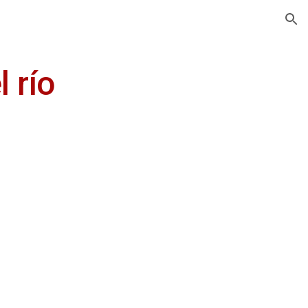
ion
 río