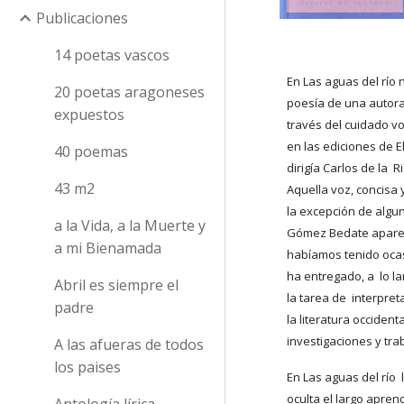
Publicaciones
14 poetas vascos
En Las aguas del río 
20 poetas aragoneses
poesía de una autora 
expuestos
través del cuidado vo
en las ediciones de E
40 poemas
dirigía Carlos de la
43 m2
Aquella voz, concisa
la excepción de alg
a la Vida, a la Muerte y
Gómez Bedate apareci
a mi Bienamada
habíamos tenido ocasi
ha entregado, a  lo l
Abril es siempre el
la tarea de  interpret
padre
la literatura occident
investigaciones y tra
A las afueras de todos
los paises
En Las aguas del río  
oculta el largo aprend
Antología lírica