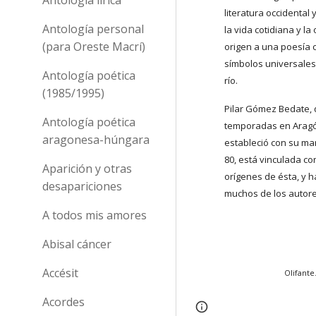
literatura occidental
Antología personal
la vida cotidiana y l
(para Oreste Macrí)
origen a una poesía c
símbolos universales 
Antología poética
río.
(1985/1995)
Pilar Gómez Bedate, 
Antología poética
temporadas en Aragón
aragonesa-húngara
estableció con su mar
80, está vinculada con
Aparición y otras
orígenes de ésta, y h
desapariciones
muchos de los autore
A todos mis amores
Abisal cáncer
Accésit
Olifante
Acordes
Page
Google Sites