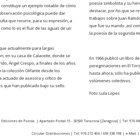
poesía simbolista y su here
 y constituye un ejemplo notable de cómo 
destacar, por ño que se re
a observación psicológica puede dar 
trabajos sobre Juan Ramón
ulta que recurre, para su expresión, a 
que fue su marido ,así com
como lo es el fluir de las aguas de un 
la poesía de la segunda mi
que actualmente para largas 
, en su casa de Calaceite, donde se 
En 1966 publicó un libro de
ido, Ángel Crespo, a finales de los años 
peregrinaciones en El Toro 
 la colección Olifante desde los 
hasta ahora, sólo ha publ
a actuado de asesora y crítico de 
volúmenes colectivos.
s que han publicado bajo su sello.
Foto: Lula Lopes
. Ediciones de Poesía | Apartado Postal 13 - 50500 Tarazona [Zaragoza] | Tel: 976 64
Circular Distribuciones | Tel: 976 272 406 / 659 338 198 | e-Mail:
Report abuse