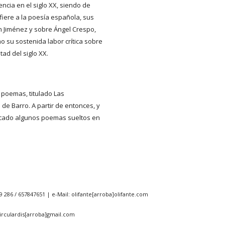
ncia en el siglo XX, siendo de 
fiere a la poesía española, sus 
 Jiménez y sobre Ángel Crespo, 
o su sostenida labor crítica sobre 
tad del siglo XX.
 poemas, titulado Las 
de Barro. A partir de entonces, y 
icado algunos poemas sueltos en 
9 286 / 657847651 | e-Mail: olifante[arroba]olifante.com
 circulardis[arroba]gmail.com