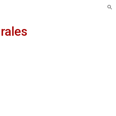
ion
rales