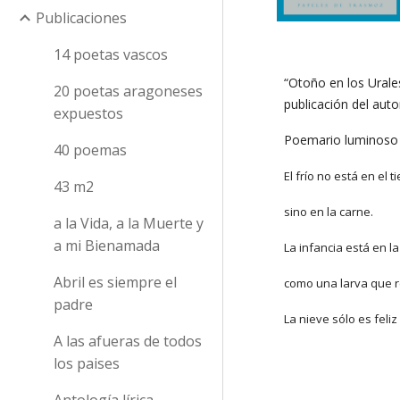
Publicaciones
14 poetas vascos
“Otoño en los Urales
20 poetas aragoneses
publicación del auto
expuestos
Poemario luminoso 
40 poemas
El frío no está en el 
43 m2
sino en la carne.
a la Vida, a la Muerte y
a mi Bienamada
La infancia está en la
Abril es siempre el
como una larva que r
padre
La nieve sólo es feli
A las afueras de todos
los paises
Antología lírica